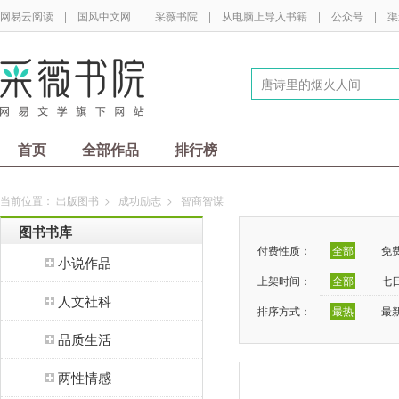
网易云阅读
|
国风中文网
|
采薇书院
|
从电脑上导入书籍
|
公众号
|
渠
首页
全部作品
排行榜
当前位置：
出版图书
>
成功励志
>
智商智谋
图书书库
付费性质：
全部
免
小说作品
上架时间：
全部
七
人文社科
排序方式：
最热
最
品质生活
两性情感