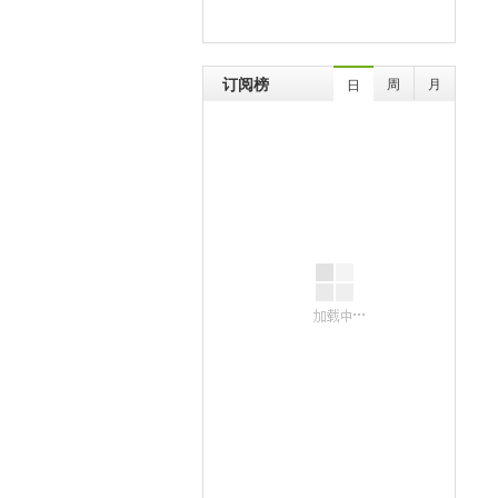
订阅榜
周
月
日