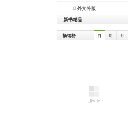
外文外版
新书精品
畅销榜
周
月
日