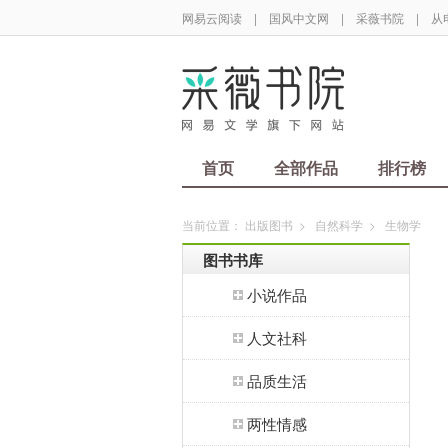
网易云阅读
|
国风中文网
|
采薇书院
|
从
首页
全部作品
排行榜
当前位置：
出版图书
>
自然科学
>
生物学
图书书库
小说作品
人文社科
品质生活
两性情感