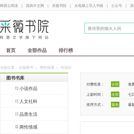
网易云阅读
|
国风中文网
|
采薇书院
|
从电脑上导入书籍
|
公众号
|
渠
首页
全部作品
排行榜
当前位置：
出版图书
>
两性情感
>
性知识
图书书库
付费性质：
全部
免
小说作品
上架时间：
全部
七
人文社科
排序方式：
最热
最
品质生活
两性情感