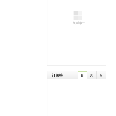
订阅榜
周
月
日