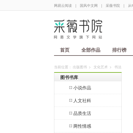
网易云阅读
|
国风中文网
|
采薇书院
|
从
首页
全部作品
排行榜
当前位置：
出版图书
>
文化艺术
>
书法
图书书库
小说作品
人文社科
品质生活
两性情感