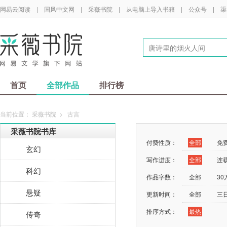
网易云阅读
|
国风中文网
|
采薇书院
|
从电脑上导入书籍
|
公众号
|
渠
首页
全部作品
排行榜
当前位置：
采薇书院
>
古言
采薇书院书库
付费性质：
全部
免
玄幻
写作进度：
全部
连
科幻
作品字数：
全部
3
悬疑
更新时间：
全部
三
排序方式：
最热
传奇