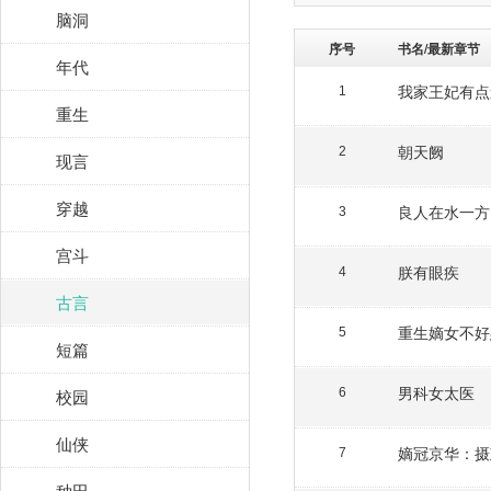
脑洞
序号
书名/最新章节
年代
我家王妃有点
1
重生
朝天阙
2
现言
穿越
良人在水一方
3
宫斗
朕有眼疾
4
古言
重生嫡女不好
5
短篇
男科女太医
校园
6
仙侠
嫡冠京华：摄
7
种田