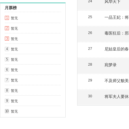
风华天下
24
月票榜
一品王妃：将
25
暂无
1
暂无
2
毒医狂后：邪
26
暂无
3
尼姑皇后的春
暂无
27
4
暂无
5
宛梦录
28
暂无
6
暂无
不及师父貌美
7
29
暂无
8
将军夫人要休
30
暂无
9
暂无
10