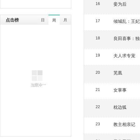
妾为后
16
点击榜
日
月
周
倾城乱：王妃
17
良田喜事：独
18
夫人求专宠
19
芜凰
20
女掌事
21
枕边狐
22
教主相亲记
23