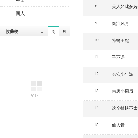
美人如此多娇
8
同人
秦淮风月
9
收藏榜
日
月
周
特警王妃
10
子不语
11
长安少年游
12
南唐小周后
13
这个捕快不太
14
仙人骨
15