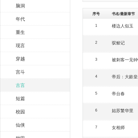
脑洞
序号
书名/最新章节
年代
楼边人似玉
1
重生
驭鲛记
2
现言
穿越
被刺客一见钟
3
宫斗
帝后：大龄皇
4
古言
帝台春
5
短篇
姑苏繁华里
校园
6
仙侠
女相师
7
种田