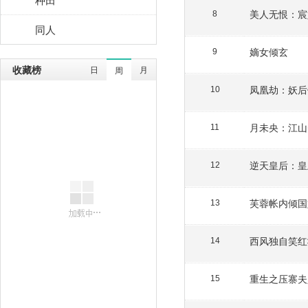
美人无恨：宸
8
同人
嫡女倾玄
9
收藏榜
日
月
周
凤凰劫：妖后
10
月未央：江山
11
逆天皇后：皇
12
芙蓉帐内倾国
13
西风独自笑红
14
重生之压寨夫
15