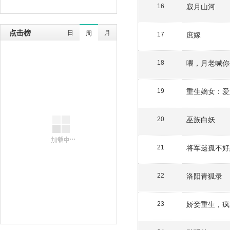
寂月山河
16
点击榜
日
月
周
庶嫁
17
喂，月老喊你
18
重生嫡女：爱
19
巫族白妖
20
将军遗孤不好
21
洛阳青狐录
22
娇妾重生，疯
23