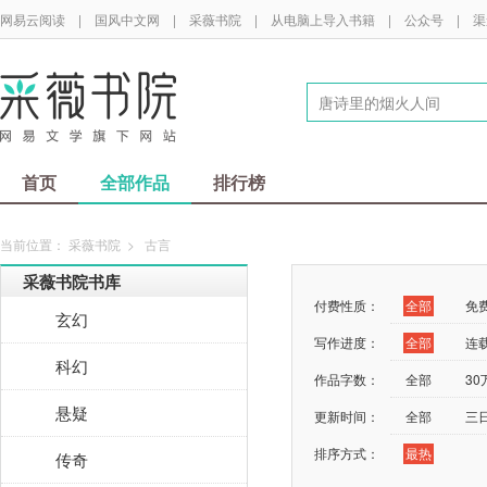
网易云阅读
|
国风中文网
|
采薇书院
|
从电脑上导入书籍
|
公众号
|
渠
首页
全部作品
排行榜
当前位置：
采薇书院
>
古言
采薇书院书库
付费性质：
全部
免
玄幻
写作进度：
全部
连
科幻
作品字数：
全部
3
悬疑
更新时间：
全部
三
排序方式：
最热
传奇