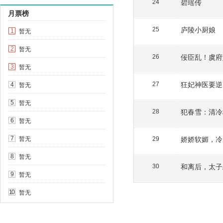
碧瑶传
24
月票榜
庐陵小厨娘
25
暂无
1
暂无
2
佞臣乱！虞府
26
暂无
3
狂妃神医要逆
暂无
27
4
暂无
5
犯春雪：清冷
28
暂无
6
暂无
娇娇软媚，冷
7
29
暂无
8
和离后，太子
30
暂无
9
暂无
10