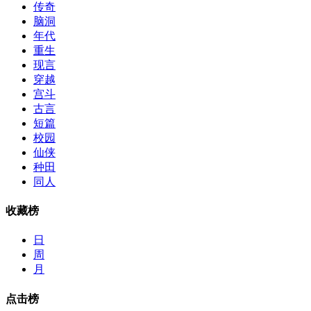
传奇
脑洞
年代
重生
现言
穿越
宫斗
古言
短篇
校园
仙侠
种田
同人
收藏榜
日
周
月
点击榜