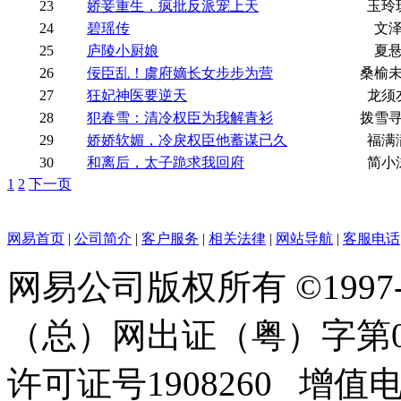
23
娇妾重生，疯批反派宠上天
玉玲
24
碧瑶传
文
25
庐陵小厨娘
夏
26
佞臣乱！虞府嫡长女步步为营
桑榆
27
狂妃神医要逆天
龙须
28
犯春雪：清冷权臣为我解青衫
拨雪
29
娇娇软媚，冷戾权臣他蓄谋已久
福满
30
和离后，太子跪求我回府
简小
1
2
下一页
网易首页
|
公司简介
|
客户服务
|
相关法律
|
网站导航
|
客服电话
网易公司版权所有 ©1997
（总）网出证（粤）字第0
许可证号1908260 增值