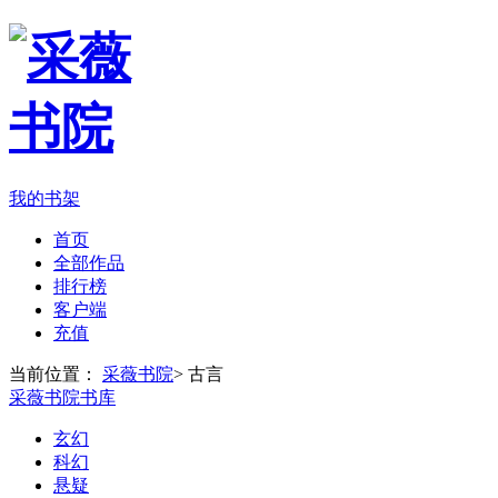
我的书架
首页
全部作品
排行榜
客户端
充值
当前位置：
采薇书院
>
古言
采薇书院书库
玄幻
科幻
悬疑