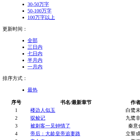
30-50万字
50-100万字
100万字以上
更新时间：
全部
三日内
七日内
半月内
一月内
排序方式：
最热
序号
书名/最新章节
作
1
楼边人似玉
白鹭
2
驭鲛记
九鹭
3
被刺客一见钟情了
秦意
4
帝后：大龄皇帝追妻路
立誓