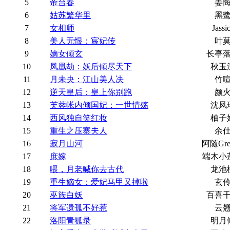
5
帝台春
姜
6
姑苏繁华里
黑
7
女相师
Jassi
8
美人无恨：宸妃传
叶
9
嫡女倾玄
长亭
10
凤凰劫：妖后倾尽天下
秋玉
11
月未央：江山美人决
竹
12
逆天皇后：皇上你别跑
颜
13
芙蓉帐内倾国妃：一世情殇
沈凤
14
西风独自笑红妆
柚子
15
重生之压寨夫人
余
16
寂月山河
阿随Gree
17
庶嫁
端木小
18
喂，月老喊你去古代
龙池
19
重生嫡女：爱妃马甲又掉啦
玄
20
巫族白妖
百喜
21
将军遗孤不好惹
云
22
洛阳青狐录
明月