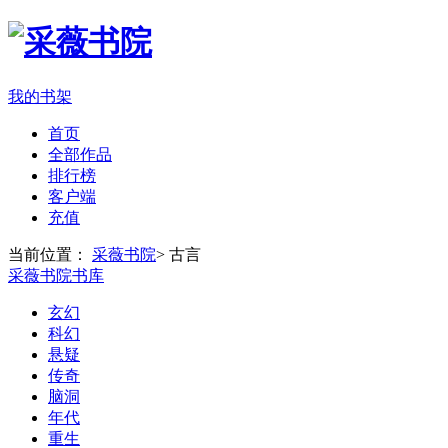
我的书架
首页
全部作品
排行榜
客户端
充值
当前位置：
采薇书院
>
古言
采薇书院书库
玄幻
科幻
悬疑
传奇
脑洞
年代
重生