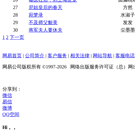
27
尼姑皇后的春天
方然
28
宛梦录
水淑子
29
不及师父貌美
发发
30
将军夫人要休夫
尘墨墨
1
2
下一页
网易首页
|
公司简介
|
客户服务
|
相关法律
|
网站导航
|
客服电话
网易公司版权所有 ©1997-
2026
网络出版服务许可证（总）网出证（
分享到：
微信
易信
微博
QQ空间
Hi，，