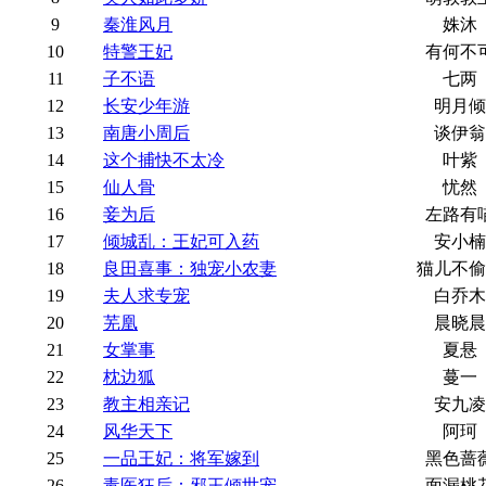
9
秦淮风月
姝沐
10
特警王妃
有何不
11
子不语
七两
12
长安少年游
明月倾
13
南唐小周后
谈伊翁
14
这个捕快不太冷
叶紫
15
仙人骨
忧然
16
妾为后
左路有
17
倾城乱：王妃可入药
安小楠
18
良田喜事：独宠小农妻
猫儿不偷
19
夫人求专宠
白乔木
20
芜凰
晨晓晨
21
女掌事
夏悬
22
枕边狐
蔓一
23
教主相亲记
安九凌
24
风华天下
阿珂
25
一品王妃：将军嫁到
黑色蔷
26
毒医狂后：邪王倾世宠
面漏桃