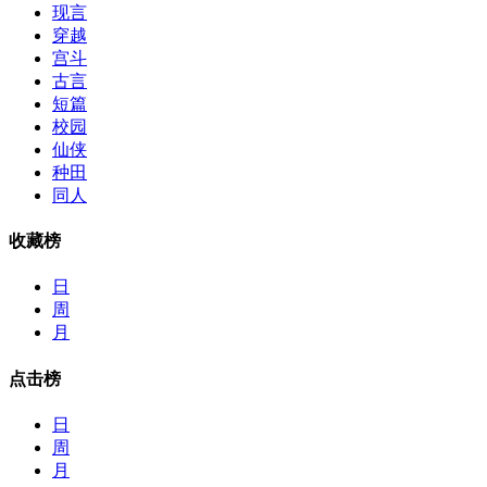
现言
穿越
宫斗
古言
短篇
校园
仙侠
种田
同人
收藏榜
日
周
月
点击榜
日
周
月