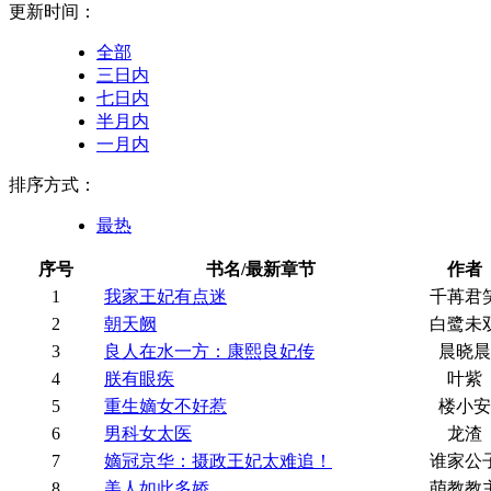
更新时间：
全部
三日内
七日内
半月内
一月内
排序方式：
最热
序号
书名/最新章节
作者
1
我家王妃有点迷
千苒君
2
朝天阙
白鹭未
3
良人在水一方：康熙良妃传
晨晓晨
4
朕有眼疾
叶紫
5
重生嫡女不好惹
楼小安
6
男科女太医
龙渣
7
嫡冠京华：摄政王妃太难追！
谁家公
8
美人如此多娇
萌教教