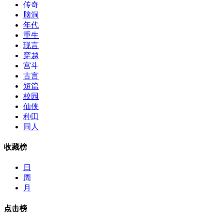
传奇
脑洞
年代
重生
现言
穿越
宫斗
古言
短篇
校园
仙侠
种田
同人
收藏榜
日
周
月
点击榜