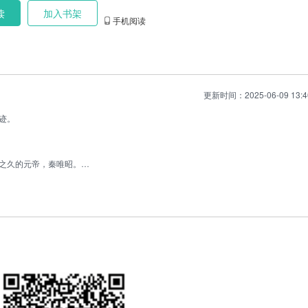
p><p>六年前被你无情甩掉，六...
读
加入书架
手机阅读
更新时间：2025-06-09 13:4
迹。
之久的元帝，秦唯昭。
并未驾崩，而是假死脱身，来了北齐。
脑，自从年少时对化名凤无忧的端木珏一见钟情，这辈子便再没喜欢过第二个女人。
国之君该承担的