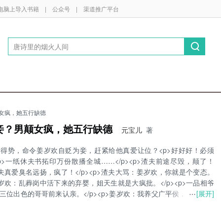
电脑上导入书籍
|
公众号
|
渠道推广平台
女疯，她五行缺德
妾？男颠女疯，她五行缺德
元宝儿
著
得势，命令姜岁欢自贬为妾，赶紧给他真爱让位？<p>好好好！必须
><p>一纸休夫书拓印万份散播全城……</p><p>渣夫前途尽毁，颠了！
p>渣夫真爱臭名远扬，疯了！</p><p>渣夫大骂：姜岁欢，你就是个变态。
p>姜岁欢：乱葬岗中活下来的弃婴，姐天生就是大疯批。</p><p>一品相爷
[展开]
三位出色的哥哥前来认亲。</p><p>姜岁欢：我养父广平侯，我养母女
还有四位哥哥宠我入骨。</p><p>相府千金的位置谁爱坐谁坐，谁让你
。</p><p>有京城活阎王之称的凤西爵趁机扑倒姜岁欢，终于抓到你了