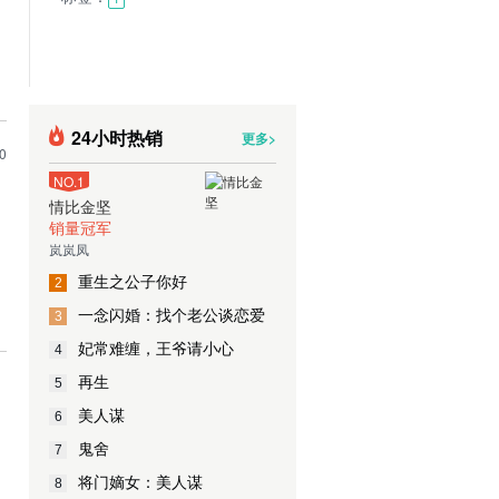
24小时热销
更多>
0
NO.1
情比金坚
销量冠军
岚岚凤
重生之公子你好
2
一念闪婚：找个老公谈恋爱
3
妃常难缠，王爷请小心
4
再生
5
美人谋
6
鬼舍
7
将门嫡女：美人谋
8