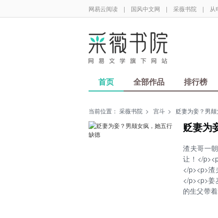
网易云阅读
|
国风中文网
|
采薇书院
|
从
首页
全部作品
排行榜
当前位置：
采薇书院
>
宫斗
>
贬妻为妾？男颠
贬妻为
渣夫哥一朝
让！</p
</p><
</p><
的生父带着
英雄，侯府
们当年弃我