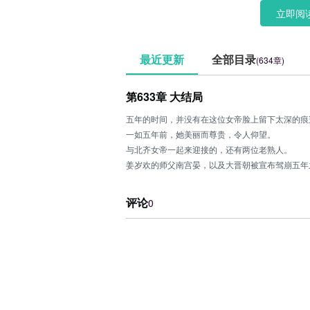
小疯子。</
立即阅
最近更新
全部目录
(634章)
第633章 大结局
五年的时间，并没有在这位女帝脸上留下太深的痕
一如五年前，她美丽而尊贵，令人仰望。
与北齐女帝一起来迎接的，还有两位老熟人。
姜岁欢的师父南宫晏，以及大晋朝被宣布驾崩五年
姜岁欢回京没多久，便从凤西爵口中得知元帝当初
与端木珏相比，元帝无心帝王之术，他是一个恋爱
评论
0
二十几年前，他被逼着坐上皇位，不得不肩负起一