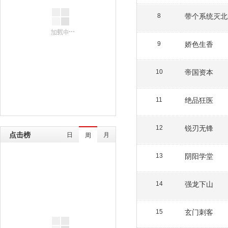
带个系统灭北
8
娇色生香
9
帝国资本
10
绝品狂医
11
锐刃无锋
12
点击榜
日
月
周
阴阳学堂
13
强龙下山
14
玄门刺客
15