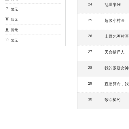
乱世枭雄
24
暂无
7
暂无
8
超级小村医
25
暂无
9
山野乞丐村医
26
暂无
10
天命捞尸人
27
我的傲娇女神
28
直播算命，我
29
致命契约
30