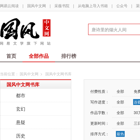
网易云阅读
|
国风中文网
|
采薇书院
|
从电脑上导入书籍
|
公众号
|
渠
首页
全部作品
排行榜
当前位置：
国风中文网
>
国风中文网书库
国风中文网书库
付费性质：
全部
免
都市
写作进度：
全部
连
玄幻
作品字数：
全部
3
悬疑
更新时间：
全部
三
排序方式：
最热
历史