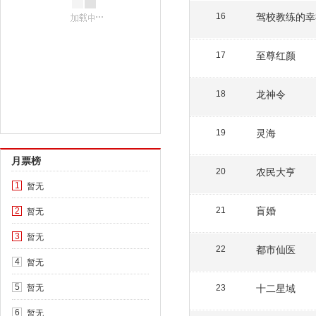
驾校教练的幸
16
至尊红颜
17
龙神令
18
灵海
19
月票榜
农民大亨
20
暂无
1
盲婚
暂无
21
2
暂无
3
都市仙医
22
暂无
4
暂无
十二星域
5
23
暂无
6