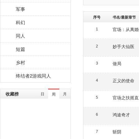
军事
序号
书名/最新章节
科幻
官场：从离婚
1
同人
妙手大仙医
2
短篇
乡村
做局
3
终结者2游戏同人
正义的使命
4
收藏榜
日
月
周
官场之扶摇直
5
鸿途奇才
6
斩阴
7