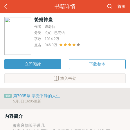
书籍详情
首页
赘婿神皇
作者：谭老仙
分类：玄幻 | 已完结
字数：1014.2万
点击：946.9万
立即阅读
下载整本
放入书架
第7035章 享受平静的人生
5月8日 16:05更新
内容简介
萧家废物长子萧凡