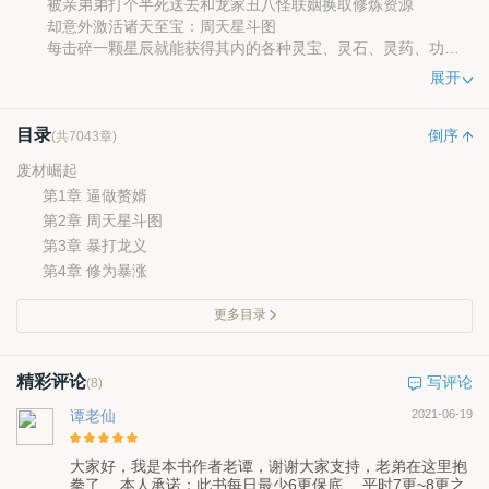
被亲弟弟打个半死送去和龙家丑八怪联姻换取修炼资源
却意外激活诸天至宝：周天星斗图
每击碎一颗星辰就能获得其内的各种灵宝、灵石、灵药、功
法。
展开
龙象霸体诀锻体
逆天之路展开
目录
废材赘婿逆天称皇
倒序
(共7043章)
废材崛起
第1章 逼做赘婿
第2章 周天星斗图
第3章 暴打龙义
第4章 修为暴涨
更多目录
精彩评论
写评论
(8)
谭老仙
2021-06-19
大家好，我是本书作者老谭，谢谢大家支持，老弟在这里抱
拳了… 本人承诺：此书每日最少6更保底… 平时7更~8更之