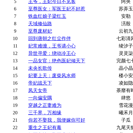
5
王爷，王妃今日不见客
阿央
6
至尊医女：军医王妃不好惹
苏弄玉
7
铁血红娘子梁红玉
安勒
8
天域修仙路
淓殷
9
至尊废材妃
云初九
10
回到唐朝之红尘作伴
七彩清
11
妃常难缠，王爷请小心
绫汐子
12
异世寻爱：绕动冷王心
灵灵柒
13
一品女官：绝色医妃倾天下
完颜七
14
未央长歌传
晶小晶
15
妃要上天：废柴风水师
楼小安
16
帝妃战天下
凌如隐
17
凤天女帝
荼靡有
18
一向偏安隅
肆悠
19
穿越之正妻难为
雪花漫
20
三千界，万相缘
曦禾月
21
你若不娶我，我便嫁你可好
子瓜
22
重生之王妃有毒
九尾天