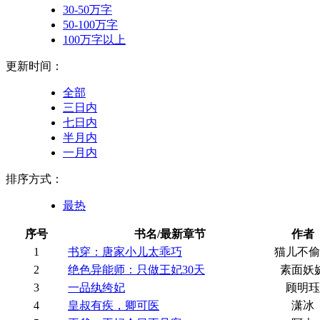
30-50万字
50-100万字
100万字以上
更新时间：
全部
三日内
七日内
半月内
一月内
排序方式：
最热
序号
书名/最新章节
作者
1
书穿：唐家小儿太乖巧
猫儿不偷
2
绝色异能师：只做王妃30天
素面妖
3
一品纨绔妃
顾明珏
4
皇叔有疾，卿可医
潇冰