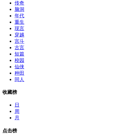
传奇
脑洞
年代
重生
现言
穿越
宫斗
古言
短篇
校园
仙侠
种田
同人
收藏榜
日
周
月
点击榜