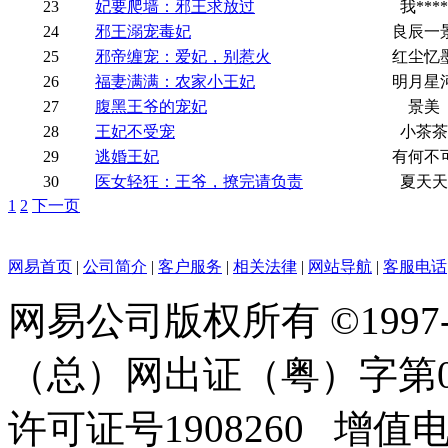
23
妃要爬墙：邪王求放过
我****
24
邪王溺宠毒妃
良辰一
25
邪帝缠宠：爱妃，别惹火
红尘忆
26
福妻满满：农家小王妃
明月星
27
腹黑王爷的宠妃
景美
28
王妃不受宠
小茶茶
29
逃婚王妃
有何不
30
医女轻狂：王爷，撩完请负责
夏天天
1
2
下一页
网易首页
|
公司简介
|
客户服务
|
相关法律
|
网站导航
|
客服电话
网易公司版权所有 ©1997
（总）网出证（粤）字第0
许可证号1908260 增值