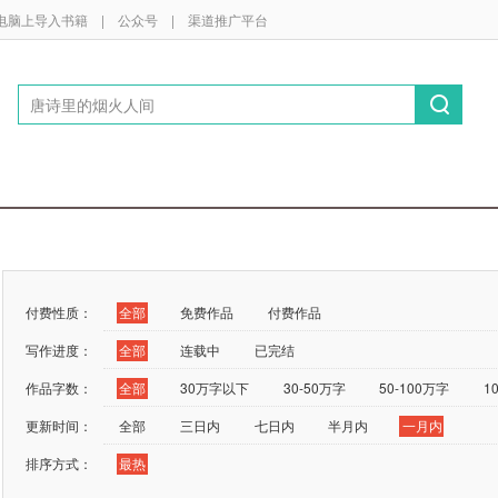
电脑上导入书籍
|
公众号
|
渠道推广平台
付费性质：
全部
免费作品
付费作品
写作进度：
全部
连载中
已完结
作品字数：
全部
30万字以下
30-50万字
50-100万字
1
更新时间：
全部
三日内
七日内
半月内
一月内
排序方式：
最热