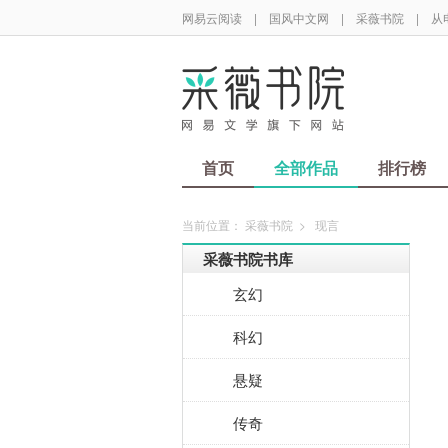
网易云阅读
|
国风中文网
|
采薇书院
|
从
首页
全部作品
排行榜
当前位置：
采薇书院
>
现言
采薇书院书库
玄幻
科幻
悬疑
传奇