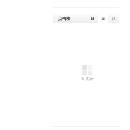
点击榜
日
月
周