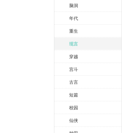
脑洞
年代
重生
现言
穿越
宫斗
古言
短篇
校园
仙侠
种田