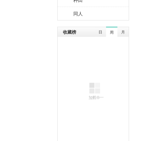
同人
收藏榜
日
月
周