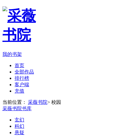
我的书架
首页
全部作品
排行榜
客户端
充值
当前位置：
采薇书院
>
校园
采薇书院书库
玄幻
科幻
悬疑