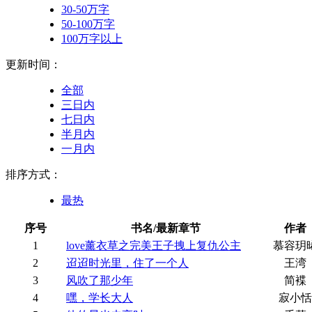
30-50万字
50-100万字
100万字以上
更新时间：
全部
三日内
七日内
半月内
一月内
排序方式：
最热
序号
书名/最新章节
作者
1
love薰衣草之完美王子拽上复仇公主
慕容玥
2
迢迢时光里，住了一个人
王湾
3
风吹了那少年
简褋
4
嘿，学长大人
寂小恬