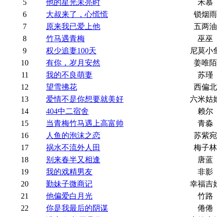
5
他的星光未亮时
禾慕
6
大叔来了，心慌慌
锁烟雨
7
原来我已爱上他
五两油
8
竹马遇青梅
巫巫
9
权少追妻100天
尼莫小
10
有你，岁月安然
姜唯陌
11
我的不良萌妻
苏瑾
12
望雪拂花
西偏北
13
爱情不是你想要就美好
六米姑
14
404中二宿舍
赖尔
15
当青梅竹马遇上高富帅
青淼
16
人鱼的泡沫之恋
苏紫宛
17
祸水不流外人田
梅子林
18
别来春半又相逢
唐蓝
19
我的戏精男友
非影
20
勤妹子微商记
幸福吉
21
他偏爱白月光
竹路
22
你是我最后的阴谋
倦倦