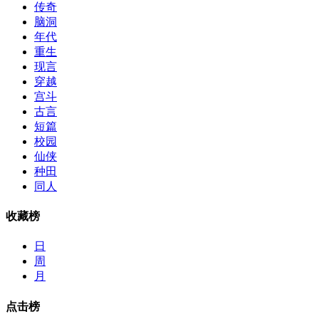
传奇
脑洞
年代
重生
现言
穿越
宫斗
古言
短篇
校园
仙侠
种田
同人
收藏榜
日
周
月
点击榜