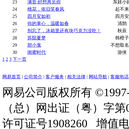
23
满音:好想再见你
东娃小
24
桃花，依旧笑春风
起不来
25
四月安如初
四月安
26
你的掌心，温暖如春
清鹊
27
别忘了，冰箱里还有块巧克力没吃！
秋辰
28
苏阳夏梦
韩橙子
29
胆小鬼
不想取名
30
闺蜜时代
游侠
1
2
3
下一页
网易首页
|
公司简介
|
客户服务
|
相关法律
|
网站导航
|
客服电话
网易公司版权所有 ©1997
（总）网出证（粤）字第0
许可证号1908260 增值