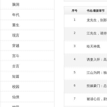
脑洞
序号
书名/最新章节
年代
龙先生，别那
1
重生
江先生，请持
2
现言
穿越
绘天神凰
3
宫斗
诱妻入怀：高
4
古言
江山为聘：独
5
短篇
拒嫁豪门：总
校园
6
仙侠
被读心后，剧
7
种田