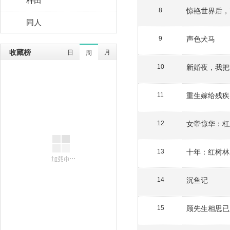
惊艳世界后，
8
同人
声色犬马
9
收藏榜
日
月
周
新婚夜，我把
10
重生嫁给残疾
11
女帝惊华：杠
12
十年：红树林
13
沉鱼记
14
顾先生相思已
15