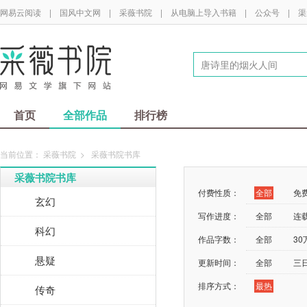
网易云阅读
|
国风中文网
|
采薇书院
|
从电脑上导入书籍
|
公众号
|
渠
首页
全部作品
排行榜
当前位置：
采薇书院
>
采薇书院书库
采薇书院书库
付费性质：
全部
免
玄幻
写作进度：
全部
连
科幻
作品字数：
全部
3
悬疑
更新时间：
全部
三
排序方式：
最热
传奇