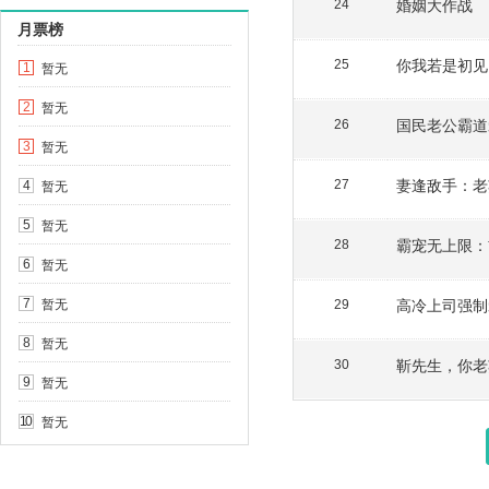
婚姻大作战
24
月票榜
你我若是初见
25
暂无
1
暂无
2
国民老公霸道
26
暂无
3
妻逢敌手：老
暂无
27
4
暂无
5
霸宠无上限：
28
暂无
6
暂无
高冷上司强制
7
29
暂无
8
靳先生，你老
30
暂无
9
暂无
10