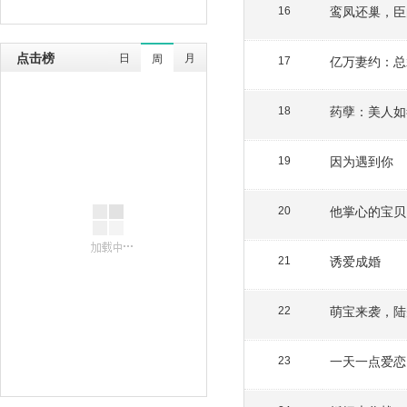
鸾凤还巢，臣
16
点击榜
日
月
周
亿万妻约：总
17
药孽：美人如
18
因为遇到你
19
他掌心的宝贝
20
诱爱成婚
21
萌宝来袭，陆
22
一天一点爱恋
23