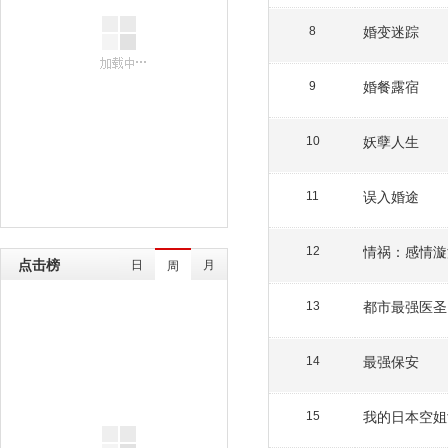
婚变迷踪
8
婚餐露宿
9
妖孽人生
10
误入婚途
11
情祸：感情漩
12
点击榜
日
月
周
都市最强医圣
13
最强保安
14
我的日本空姐
15