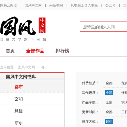
网易云阅读
|
国风中文网
|
采薇书院
|
从电脑上导入书籍
|
公众号
|
渠
首页
全部作品
排行榜
当前位置：
国风中文网
>
都市
国风中文网书库
付费性质：
全部
免
都市
写作进度：
全部
连
玄幻
作品字数：
全部
3
悬疑
更新时间：
全部
三
排序方式：
最热
历史