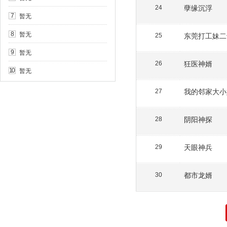
孽缘沉浮
24
暂无
7
暂无
8
东莞打工妹二
25
暂无
9
狂医神婿
26
暂无
10
我的邻家大小
27
阴阳神探
28
天眼神兵
29
都市龙婿
30