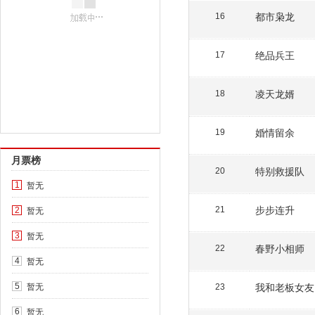
都市枭龙
16
绝品兵王
17
凌天龙婿
18
婚情留余
19
月票榜
特别救援队
20
暂无
1
步步连升
暂无
21
2
暂无
3
春野小相师
22
暂无
4
暂无
我和老板女友
5
23
暂无
6