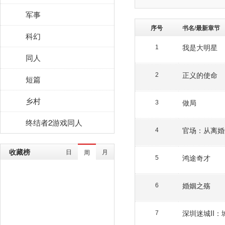
军事
序号
书名/最新章节
科幻
我是大明星
1
同人
正义的使命
2
短篇
乡村
做局
3
终结者2游戏同人
官场：从离婚
4
收藏榜
日
月
周
鸿途奇才
5
婚姻之殇
6
深圳迷城II
7