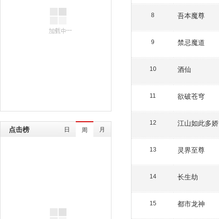
吾本魔尊
8
禁忌魔道
9
酒仙
10
欲破苍穹
11
江山如此多娇
12
点击榜
日
月
周
灵界至尊
13
长生劫
14
都市龙神
15