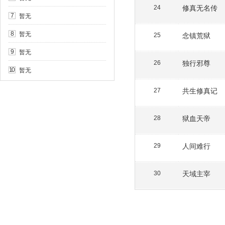
修真无名传
24
暂无
7
暂无
8
念镇荒狱
25
暂无
9
独行邪尊
26
暂无
10
共生修真记
27
狱血天帝
28
人间难行
29
天域主宰
30