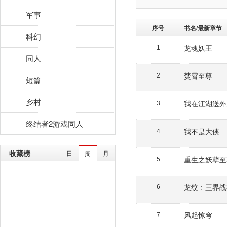
军事
序号
书名/最新章节
科幻
龙魂妖王
1
同人
焚霄至尊
2
短篇
乡村
我在江湖送外
3
终结者2游戏同人
我不是大侠
4
收藏榜
日
月
周
重生之妖孽至
5
龙纹：三界战
6
风起惊穹
7