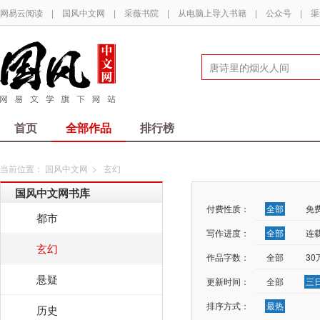
网易云阅读
|
国风中文网
|
采薇书院
|
从电脑上导入书籍
|
公众号
|
渠
首页
全部作品
排行榜
当前位置：
国风中文网
>
玄幻
国风中文网书库
付费性质：
全部
免
都市
写作进度：
全部
连
玄幻
作品字数：
全部
3
悬疑
更新时间：
全部
三
排序方式：
最热
历史