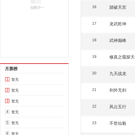
踏破天宫
16
龙武乾坤
17
武神巅峰
18
修真之窥探天
19
月票榜
九天战龙
20
暂无
1
剑外无剑
暂无
21
2
暂无
3
风云五行
22
暂无
4
暂无
不世仙魁
5
23
暂无
6