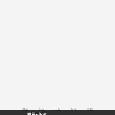
男生
女生
出版
客服
微信
网易云阅读