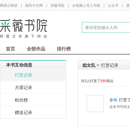
网易云阅读
|
国风中文网
|
采薇书院
|
从电脑上导入书籍
|
公众号
|
渠
首页
全部作品
排行榜
本书互动信息
姒女乱
打赏记录
>
打赏记录
共
3
人打赏了
260
阅点
月票记录
粉丝榜
参格
打赏
这本书写得
赠送记录