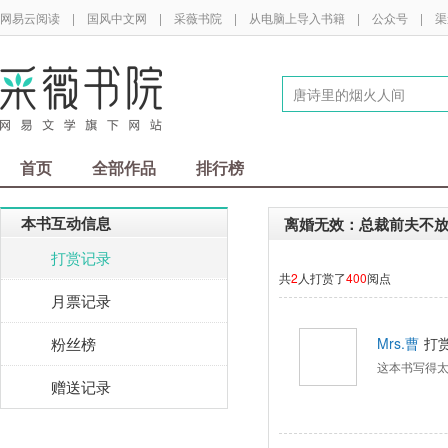
网易云阅读
|
国风中文网
|
采薇书院
|
从电脑上导入书籍
|
公众号
|
渠
首页
全部作品
排行榜
本书互动信息
离婚无效：总裁前夫不
打赏记录
共
2
人打赏了
400
阅点
月票记录
粉丝榜
Mrs.曹
打
这本书写得
赠送记录