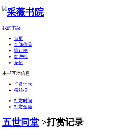
我的书架
首页
全部作品
排行榜
客户端
充值
本书互动信息
打赏记录
粉丝榜
打赏时间
打赏金额
五世同堂
>
打赏记录