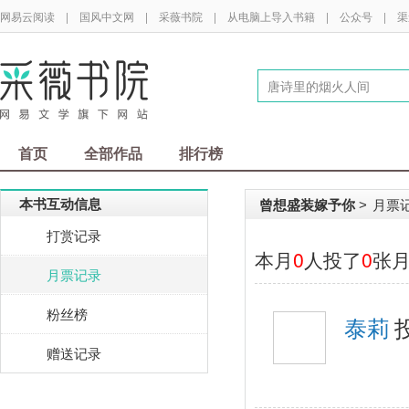
网易云阅读
|
国风中文网
|
采薇书院
|
从电脑上导入书籍
|
公众号
|
渠
首页
全部作品
排行榜
本书互动信息
曾想盛装嫁予你
月票
>
打赏记录
本月
0
人投了
0
张
月票记录
粉丝榜
泰莉
赠送记录