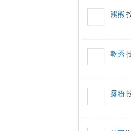
熊熊
乾秀
露粉