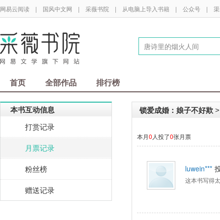
网易云阅读
|
国风中文网
|
采薇书院
|
从电脑上导入书籍
|
公众号
|
渠
首页
全部作品
排行榜
本书互动信息
锁爱成婚：娘子不好欺
>
打赏记录
本月
0
人投了
0
张月票
月票记录
粉丝榜
luwein***
这本书写得
赠送记录