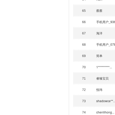
蔡蔡
65
手机用户_93
66
海洋
67
手机用户_07
68
简单
69
1*********...
70
睿臻宝贝
71
悦玮
72
shadowce**..
73
chenlihong...
74