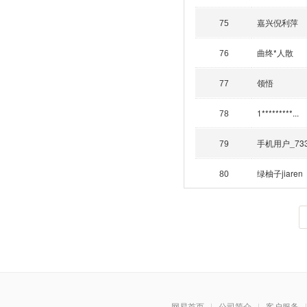
嘉兴倪利萍
75
曲终*人散
76
领悟
77
1*********...
78
手机用户_73
79
绿柚子jiaren
80
网易首页
|
公司简介
|
客户服务
|