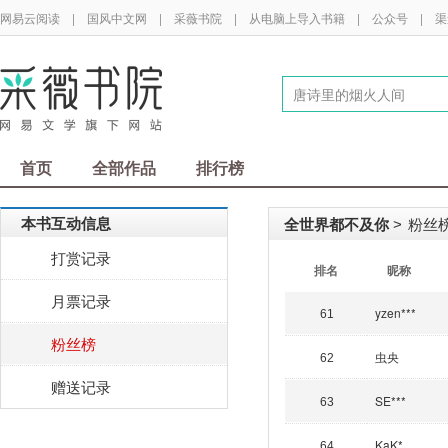
网易云阅读
|
国风中文网
|
采薇书院
|
从电脑上导入书籍
|
公众号
|
渠
首页
全部作品
排行榜
本书互动信息
全世界都不及你
粉丝榜
>
打赏记录
排名
昵称
月票记录
yzen***
61
粉丝榜
虫央
62
赠送记录
SE***
63
KaK*
64