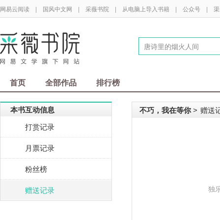
网易云阅读
|
国风中文网
|
采薇书院
|
从电脑上导入书籍
|
公众号
|
渠
首页
全部作品
排行榜
本书互动信息
不巧，我在等你
赠送
>
打赏记录
月票记录
粉丝榜
独
赠送记录