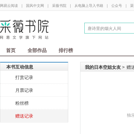
网易云阅读
|
国风中文网
|
采薇书院
|
从电脑上导入书籍
|
公众号
|
渠
首页
全部作品
排行榜
本书互动信息
我的日本空姐女友
赠
>
打赏记录
月票记录
粉丝榜
独
赠送记录