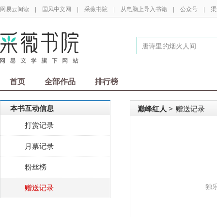
网易云阅读
|
国风中文网
|
采薇书院
|
从电脑上导入书籍
|
公众号
|
渠
首页
全部作品
排行榜
本书互动信息
巅峰红人
赠送记录
>
打赏记录
月票记录
粉丝榜
独
赠送记录