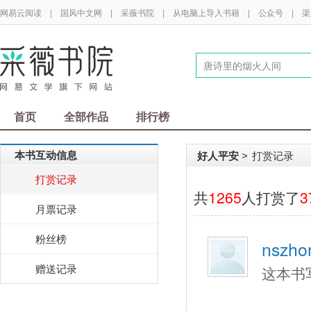
网易云阅读
|
国风中文网
|
采薇书院
|
从电脑上导入书籍
|
公众号
|
渠
首页
全部作品
排行榜
本书互动信息
好人平安
打赏记录
>
打赏记录
共
1265
人打赏了
3
月票记录
粉丝榜
nszhon
赠送记录
这本书