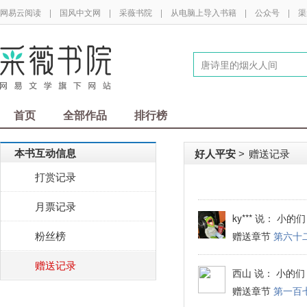
网易云阅读
|
国风中文网
|
采薇书院
|
从电脑上导入书籍
|
公众号
|
渠
首页
全部作品
排行榜
本书互动信息
好人平安
赠送记录
>
打赏记录
月票记录
ky***
说： 小的们
粉丝榜
赠送章节
第六十
赠送记录
西山
说： 小的们
赠送章节
第一百