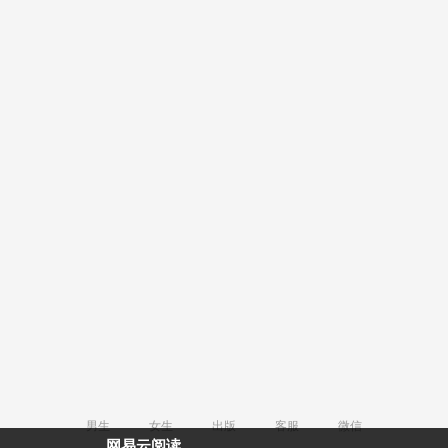
男生
女生
出版
客服
微信
网易云阅读