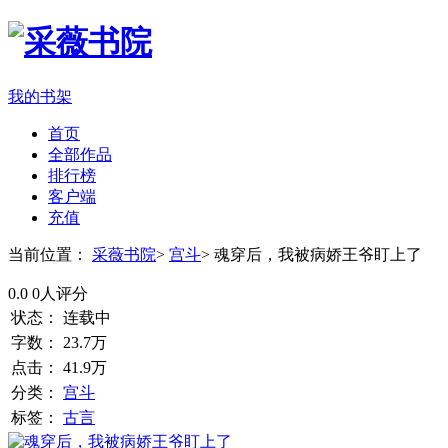
我的书架
首页
全部作品
排行榜
客户端
充值
当前位置：
采薇书院
>
宫斗
>
魂穿后，我被病娇王爷盯上了
0.0
0人评分
状态：
连载中
字数：
23.7万
点击：
41.9万
分类：
宫斗
标签：
古言