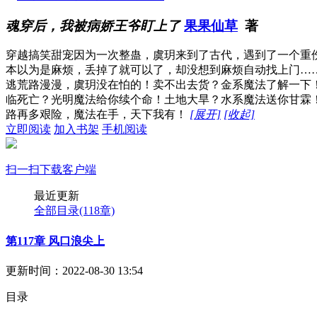
魂穿后，我被病娇王爷盯上了
果果仙草
著
穿越搞笑甜宠因为一次整蛊，虞玥来到了古代，遇到了一个重
本以为是麻烦，丢掉了就可以了，却没想到麻烦自动找上门…
逃荒路漫漫，虞玥没在怕的！卖不出去货？金系魔法了解一下
临死亡？光明魔法给你续个命！土地大旱？水系魔法送你甘霖
路再多艰险，魔法在手，天下我有！
[展开]
[收起]
立即阅读
加入书架
手机阅读
扫一扫下载客户端
最近更新
全部目录
(118章)
第117章 风口浪尖上
更新时间：2022-08-30 13:54
目录