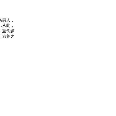
伤男人，
…从此，
！重伤濒
！逃荒之