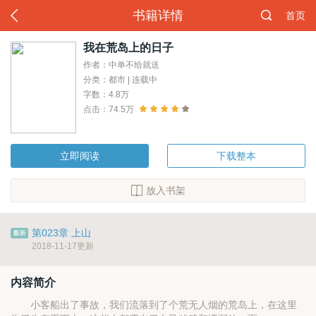
书籍详情
首页
我在荒岛上的日子
作者：中单不给就送
分类：都市 | 连载中
字数：4.8万
点击：74.5万
立即阅读
下载整本
放入书架
第023章 上山
2018-11-17更新
内容简介
小客船出了事故，我们流落到了个荒无人烟的荒岛上，在这里