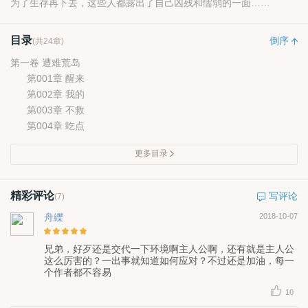
为了生存再下去，这些人都露出了自己凶残和懦弱的一面……
目录
倒序
(共24章)
第一卷 遭难荒岛
第001章 醒来
第002章 我的
第003章 不救
第004章 吃点
更多目录
精彩评论
写评论
(7)
舟纅
2018-10-07
兄弟，好歹还是交代一下环境啊主人公啊，还有就是主人公
这么厉害的？一出事就知道如何应对？不过还是加油，每一
个作者都不容易
10