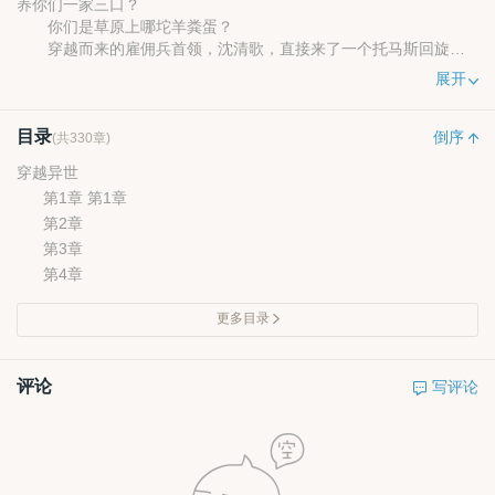
养你们一家三口？
你们是草原上哪坨羊粪蛋？
穿越而来的雇佣兵首领，沈清歌，直接来了一个托马斯回旋
踢，将渣男贱女踩在脚下，携手真爱征战天下。
展开
目录
倒序
(共330章)
穿越异世
第1章 第1章
第2章
第3章
第4章
更多目录
评论
写评论