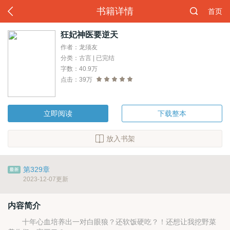
书籍详情
首页
狂妃神医要逆天
作者：龙须友
分类：古言 | 已完结
字数：40.9万
点击：39万
立即阅读
下载整本
放入书架
第329章
2023-12-07更新
内容简介
十年心血培养出一对白眼狼？还软饭硬吃？！还想让我挖野菜