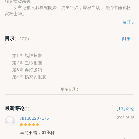
现妻女被杀害，
女主还被人和狗配阴婚，男主气炸，爆发当场活埋始作俑者杨
家杨士华。
男主愧疚以为来晚，发现妻女还有一口气，但是要赵玄用减寿
展开
五十年为代价救活妻女......
目录
倒序
(共27章)
1
第1章 战神归来
第2章 血脉相连
第3章 再打泼妇
第4章 杨家的报复
更多目录
最新评论
写评论
(1)
加1282207175
2022-03-15
写的不错，加我聊