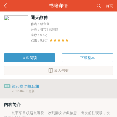
书籍详情
首页
通天战神
作者：鱿鱼丝
分类：都市 | 已完结
字数：5.6万
点击：9.9万
立即阅读
下载整本
放入书架
第26章 力挽狂澜
2022-04-06更新
内容简介
玄甲军首领赵玄退役，收到妻女求救信息，出发前往现场，发