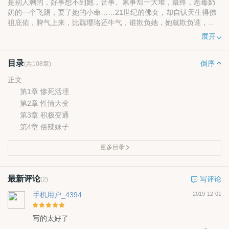
是别人剩的，好事想不到她，苦事、累事却一大堆，最终，恶毒奶
奶的一个飞踢，要了她的小命……21世纪的佛女，却自认天生得佛
祖庇佑，脾气上来，比魏璎珞还牛气，谁欺负她，她就欺负谁，谁
要对她好，她一万倍回报之……两个佛女意外的结合到了一起，不
展开
知会有怎样的化学反应……
目录
倒序
(共108章)
正文
第1章 惨死活埋
第2章 性情大变
第3章 积极变通
第4章 俗辣妹子
更多目录
最新评论
写评论
(2)
手机用户_4394
2019-12-01
写的太好了