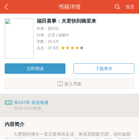
书籍详情
首页
福田喜事：夫君快到碗里来
作者：苏打红
分类：古言 | 连载中
字数：23.5万
点击：47.8万
立即阅读
下载整本
放入书架
第107章 前途顺遂
2019-10-22更新
内容简介
大楚朝的佛女一直过着佛系生活，角落里默默无闻，连吃饭都