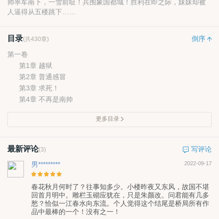
帅率军南下，一雪前耻！兵围象国都城！胜利在即之际，妹妹却被
人逼得从五楼跳下……
目录
倒序
(共430章)
第一卷
第1章 越狱
第2章 普通感冒
第3章 求死！
第4章 不再是南帅
更多目录
最新评论
写评论
(3)
男*********
2022-09-17
春花秋月何时了？往事知多少。小楼昨夜又东风，故国不堪
回首月明中。雕栏玉砌应犹在，只是朱颜改。问君能有几多
愁？恰似一江春水向东流。个人觉得这个结尾是桥局所有作
品中最棒的一个！没有之一！