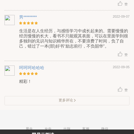
赞
男*********
2022-09-07
生活是在人生经历，与感悟学习中成长起来的。需要慢慢的
经历慢慢的长大，看书不只能观其表面，可以在里面学到很
多独到的见识与知识精华所在，不要浪费了时间，负了自
己，错过了一本(部)好书“励志前行，不负韶华”。
赞
ㅤ呵呵呵哈哈哈
2022-09-05
精彩！
赞
更多评论
男生
女生
出版
客服
微信