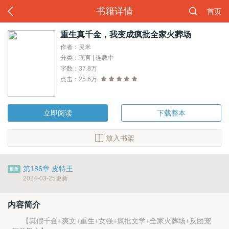
书籍详情
首页
重生真千金，我变成疯批全家火葬场
作者：灵米
分类：现言 | 连载中
字数：37.8万
点击：25.6万
立即阅读
下载整本
放入书架
第186章 皮特王
2024-03-25更新
内容简介
【真假千金+爽文+重生+女强+疯批文学+全家火葬场+反团宠