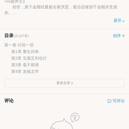
+问题男主】
前世，真千金顾轻夏被全家厌恶，最后还被假千金顾岁意虐
杀。
重生一世，她决定把发疯文学贯彻到底。
展开
爹妈不疼她？无所谓，她直接断绝关系！
假千金又想折磨她？她不怕，她反虐回去！
目录
老公那方面...咳咳咳，这个容她考虑考虑怎么治。
倒序
(共187章)
穆远霆：宝贝别担心，我猛如虎。
第一卷 讨回一切
顾轻夏：你害不害臊！
第1章 重生归来
第2章 互惠互利也行
第3章 毫不留情
第4章 发疯文学
更多目录
评论
写评论