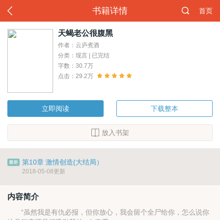
书籍详情
首页
天蝎老公很腹黑
作者：云庐煮酒
分类：现言 | 已完结
字数：30.7万
点击：29.2万
立即阅读
下载整本
放入书架
第10章 激情创造(大结局）
2018-05-08更新
内容简介
“虽然我是有仇必报，但你放心，我会留个全尸给你，怎么说你