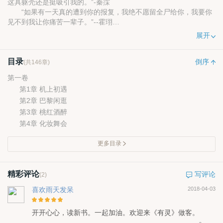
这具躯壳还是挺吸引我的。”-秦霂
“如果有一天真的遭到你的报复，我绝不愿留全尸给你，我要你
见不到我让你痛苦一辈子。”--霍珝
……………爱不是占有而是奉献，无奈伊人已逝，能否有岁月
展开
可共回头？
目录
倒序
(共146章)
第一卷
第1章 机上初遇
第2章 巴黎闲逛
第3章 桃红酒醉
第4章 化妆舞会
更多目录
精彩评论
写评论
(2)
喜欢雨天发呆
2018-04-03
开开心心，读新书。一起加油。欢迎来《有灵》做客。