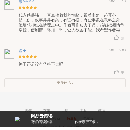
浪********
2023-01-13
代入感很强，一直牵动着我的情绪，跟着主角一起开心，一
起悲伤，叙事井井有条，有理有据，有些事虽在意料之外，
但细想却也在情理之中。作者写作功力了得，很能把握情节
掌控，使剧情一环扣一环，让人欲罢不能。我希望作者再接
再励，继续书写更精彩的片断，生活是在人生经历，与感悟
赞
学习中成长起来的。需要慢慢的经历慢慢的长大，看书不只
能观其表面，可以在里面学到很多独到的见识与知识精华所
在，不要浪费了时间，负了自己，错过了一本好书“励志前
鲨🐠
2018-05-08
行，不负韶华”。
终于还是没有坚持下去吧
赞
更多评论
男生
女生
出版
客服
微信
网易云阅读
客户端
帮助
触屏版
电脑版
累的阅读神器
作者亲密互动，和大神零距离！
每天都有阅点
网易公司版权所有©1997-2026