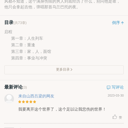
风都不知道，这个满身伤痕的男人到底经历了什么，别问他是谁，
他只会拿起吉他，弹唱那首乌兰巴托的夜。
目录
倒序
(共73章)
启程
第一章：人生列车
第二章：重逢
第三章：家，人，面馆
第四章：事业与冲突
更多目录
最新评论
写评论
(3)
来自山西吕梁的网友
2023-03-30
我要离开这个世界了，这个足以让我悲伤的世界！
赞