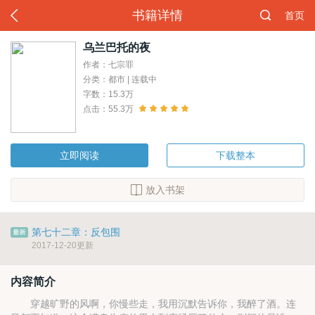
书籍详情
首页
乌兰巴托的夜
作者：七宗罪
分类：都市 | 连载中
字数：15.3万
点击：55.3万
立即阅读
下载整本
放入书架
第七十二章：反包围
2017-12-20更新
内容简介
穿越旷野的风啊，你慢些走，我用沉默告诉你，我醉了酒。连