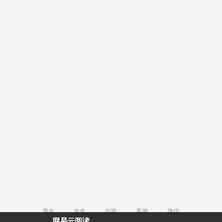
男生
女生
出版
客服
微信
网易云阅读