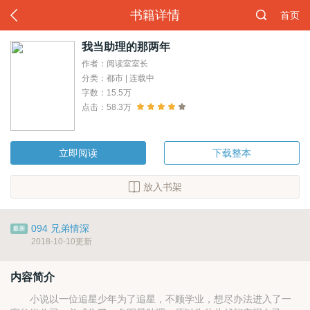
书籍详情
首页
我当助理的那两年
作者：阅读室室长
分类：都市 | 连载中
字数：15.5万
点击：58.3万
立即阅读
下载整本
放入书架
094 兄弟情深
2018-10-10更新
内容简介
小说以一位追星少年为了追星，不顾学业，想尽办法进入了一