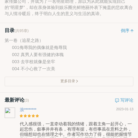
家传媒公司，并成为了一名明星助理，原以为从此就能实现自己
的“明星梦”，却在亲身体验到娱乐圈光鲜艳丽外表下掩盖的悲欢离合
与人情冷暖后，终于明白人生的意义与生活的真谛。
目录
倒序
(共95章)
第一卷（追星之路）
001侮辱我的偶像就是侮辱我
002 真男人要有强健的体魄
003 去学校就像是坐牢
004 不小心救了一次美
更多目录
最新评论
写评论
(3)
浪********
2023-01-13
代入感很强，一直牵动着我的情绪，跟着主角一起开心，一
起悲伤，叙事井井有条，有理有据，有些事虽在意料之外，
但细想却也在情理之中。作者写作功力了得，很能把握情节