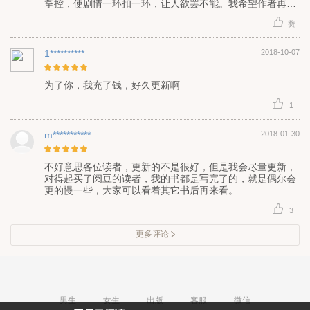
掌控，使剧情一环扣一环，让人欲罢不能。我希望作者再接
再励，继续书写更精彩的片断，生活是在人生经历，与感悟
赞
学习中成长起来的。需要慢慢的经历慢慢的长大，看书不只
能观其表面，可以在里面学到很多独到的见识与知识精华所
在，不要浪费了时间，负了自己，错过了一本好书“励志前
1**********
2018-10-07
行，不负韶华”。
为了你，我充了钱，好久更新啊
1
m***********...
2018-01-30
不好意思各位读者，更新的不是很好，但是我会尽量更新，
对得起买了阅豆的读者，我的书都是写完了的，就是偶尔会
更的慢一些，大家可以看着其它书后再来看。
3
更多评论
男生
女生
出版
客服
微信