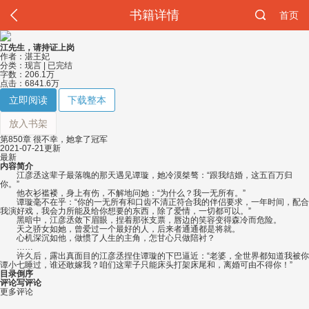
书籍详情
首页
江先生，请持证上岗
作者：湛王妃
分类：现言 | 已完结
字数：206.1万
点击：6841.6万
立即阅读
下载整本
放入书架
第850章 很不幸，她拿了冠军
2021-07-21更新
最新
内容简介
江彦丞这辈子最落魄的那天遇见谭璇，她冷漠桀骜：“跟我结婚，这五百万归
你。”
他衣衫褴褛，身上有伤，不解地问她：“为什么？我一无所有。”
谭璇毫不在乎：“你的一无所有和口齿不清正符合我的伴侣要求，一年时间，配合
我演好戏，我会力所能及给你想要的东西，除了爱情，一切都可以。”
黑暗中，江彦丞敛下眉眼，捏着那张支票，唇边的笑容变得森冷而危险。
天之骄女如她，曾爱过一个最好的人，后来者通通都是将就。
心机深沉如他，做惯了人生的主角，怎甘心只做陪衬？
……
许久后，露出真面目的江彦丞捏住谭璇的下巴逼近：“老婆，全世界都知道我被你
谭小七睡过，谁还敢嫁我？咱们这辈子只能床头打架床尾和，离婚可由不得你！”
目录
倒序
评论
写评论
更多评论