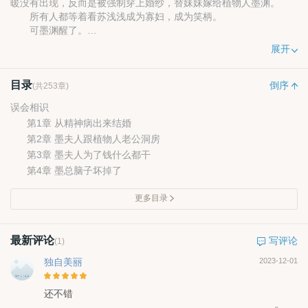
暖没有出现，反而是被强制穿上婚纱，替妹妹嫁给植物人墨渊。
所有人都等着看苏浅浅成为寡妇，成为笑柄。
可墨渊醒了。
墨渊狠厉阴鸷，任由各大媒体写她只是墨家的一条狗，他墨渊
展开
的心里只有他的青梅。
苏浅浅留下离婚协议书，带着孕肚消失。
目录
协议书中的离婚原因很是刺眼：
倒序
(共253章)
男方性功能障碍，患有不孕不育症，无法履行正常的夫妻生
误会相识
活。
第1章 从精神病出来结婚
墨渊猩红了眼，手中的佛珠也断裂，发疯的开始找她。
第2章 墨夫人跟植物人老公洞房
吃瓜群众：“墨总这是从植物人变成精神病了？好吓人！”
墨渊：“该死的苏浅浅，你逃不掉的。”
第3章 墨夫人为了钱什么都干
“墨总，收到消息，太太又跟人相亲去了”
第4章 墨总脑子坏掉了
更多目录
最新评论
写评论
(1)
独自美丽
2023-12-01
还不错