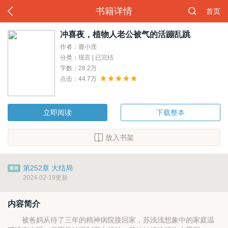
书籍详情
首页
冲喜夜，植物人老公被气的活蹦乱跳
作者：鹿小浵
分类：现言 | 已完结
字数：28.2万
点击：44.7万
立即阅读
下载整本
放入书架
第252章 大结局
2024-02-19更新
内容简介
被爸妈从待了三年的精神病院接回家，苏浅浅想象中的家庭温