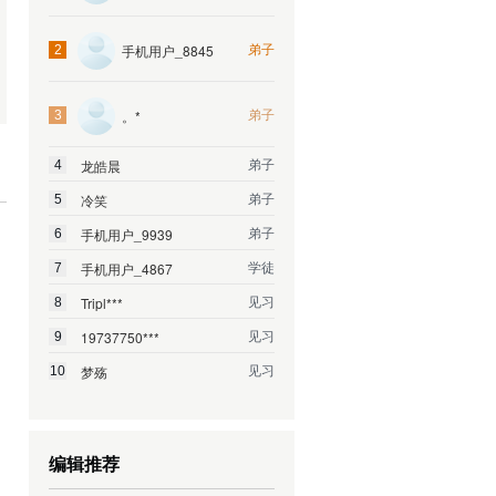
弟子
手机用户_8845
2
弟子
。*
3
弟子
龙皓晨
4
弟子
冷笑
5
弟子
手机用户_9939
6
学徒
手机用户_4867
7
见习
Tripl***
8
见习
19737750***
9
见习
梦殇
10
编辑推荐