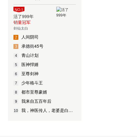
开生死惊险的奇谋
探险！
NO.1
活了999年
销量冠军
剑仙太白
人间阴司
2
承德街45号
3
青山计划
4
医神悍婿
5
至尊剑神
6
少年格斗王
7
都市至尊豪婿
8
我来自五百年后
9
我，神医传人，老婆是白富美
10