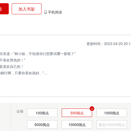
读
加入书架
手机阅读
更新时间：2023-04-20 20:1
欣笑道："林小姐，不知道你们想要试哪一套呢？"
不喜欢黑色的！"
是喜欢自己的！
都行啊，只要你喜欢就好。"
，看起来很是俏皮。
金额
100
阅点
500
阅点
1000
阅点
5000
阅点
10000
阅点