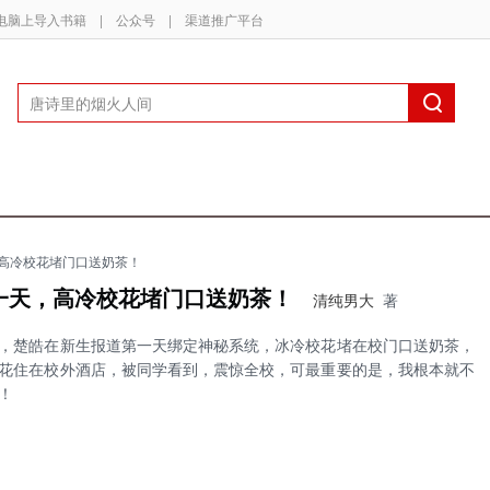
电脑上导入书籍
|
公众号
|
渠道推广平台
高冷校花堵门口送奶茶！
一天，高冷校花堵门口送奶茶！
清纯男大
著
，楚皓在新生报道第一天绑定神秘系统，冰冷校花堵在校门口送奶茶，
花住在校外酒店，被同学看到，震惊全校，可最重要的是，我根本就不
！