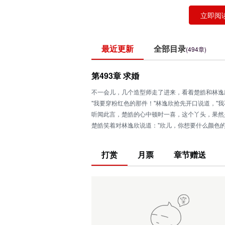
立即阅
最近更新
全部目录
(494章)
第493章 求婚
不一会儿，几个造型师走了进来，看着楚皓和林逸
"我要穿粉红色的那件！"林逸欣抢先开口说道，"我
听闻此言，楚皓的心中顿时一喜，这个丫头，果然
楚皓笑着对林逸欣说道："欣儿，你想要什么颜色的
"嗯，既然这样，那就麻烦你了。"林逸欣甜甜一笑
造型师笑着道：&q
打赏
月票
章节赠送