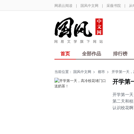
网易云阅读
|
国风中文网
|
采薇书院
|
从
首页
全部作品
排行榜
当前位置：
国风中文网
>
都市
>
开学第一天，
开学第
开学第一天
第二天和校
认识校花啊