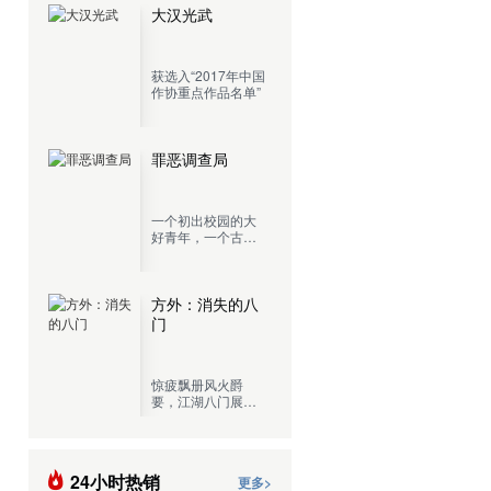
大汉光武
获选入“2017年中国
作协重点作品名单”
罪恶调查局
一个初出校园的大
好青年，一个古灵
精怪的混血少女，
再加上一个肾上腺
切除，混吃等死的
老记者，开着一辆
方外：消失的八
五菱宏光，这就是
门
罪恶调查局目前的
全部阵容。
惊疲飘册风火爵
要，江湖八门展奇
技，一门门传承千
古的绝学，一处处
近在咫尺的城市秘
境，现代都市中隐
24小时热销
更多>
藏的江湖传人，展