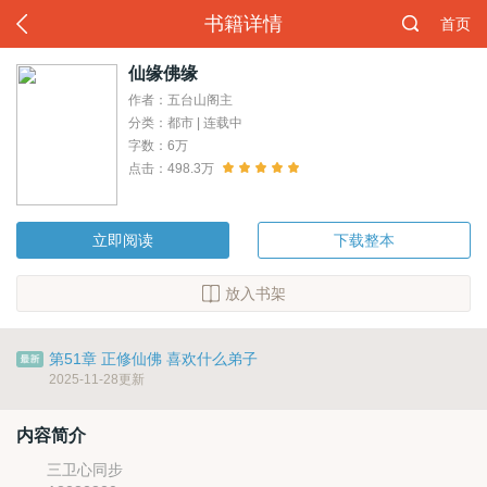
书籍详情
首页
仙缘佛缘
作者：五台山阁主
分类：都市 | 连载中
字数：6万
点击：498.3万
立即阅读
下载整本
放入书架
第51章 正修仙佛 喜欢什么弟子
2025-11-28更新
内容简介
三卫心同步