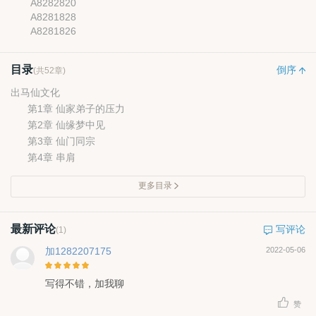
A8282820
A8281828
A8281826
目录
倒序
(共52章)
出马仙文化
第1章 仙家弟子的压力
第2章 仙缘梦中见
第3章 仙门同宗
第4章 串肩
更多目录
最新评论
写评论
(1)
加1282207175
2022-05-06
写得不错，加我聊
赞