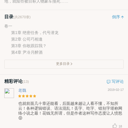
地，就险些被目标人物豪车撞死……
目录
倒序
(共2670章)
卷一
第1章 绝密任务，代号潜龙
第2章 公司巧相逢
第3章 你敢跟踪我？
第4章 尹冷月醉酒
更多目录
精彩评论
写评论
(13)
老魏
2019-02-17
也就前面几十章还能看，后面越来越让人看不懂，不知所
云！各种逻辑错误、语法混乱！丢字、吃字、错别字堪称网
络小说之最！花钱无所谓，但是作者这种写作态度让人愤怒
😡
18