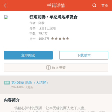
书籍详情
首页
狂追前妻：单总跪地求复合
作者：阿妆
分类：现言 | 已完结
字数：79.4万
点击：109.2万
立即阅读
下载整本
放入书架
第406章 脱险（大结局）
2024-09-07更新
内容简介
一场精心算计的预谋，让本无缘的两人做了夫妻。