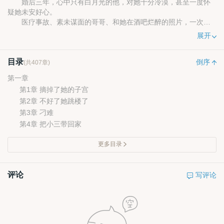
婚后三年，心中只有白月光的他，对她十分冷漠，甚至一度怀
疑她未安好心。
医疗事故、素未谋面的哥哥、和她在酒吧烂醉的照片，一次次
的推搡。
展开
沈羽歆终于累了：离婚吧。
后来她终于走了，没有回头，也不知怎么，单兴策像丢了魂一
目录
样，默默在身后关注她的一举一动，包括她每一次欢笑和皱眉，都
倒序
(共407章)
像是刀子扎入他的心尖中。
第一章
原来……他早在不知不觉中，爱上了她。
第1章 摘掉了她的子宫
第2章 不好了她跳楼了
第3章 刁难
第4章 把小三带回家
更多目录
评论
写评论