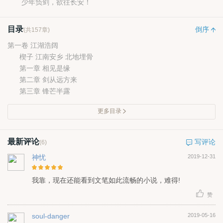
少年负剑，欲往长安！
目录
倒序
(共157章)
第一卷 江湖浩阔
楔子 江南安乡 北地埋骨
第一章 相见是缘
第二章 剑从远方来
第三章 锋芒半露
更多目录
最新评论
写评论
(6)
神忧
2019-12-31
我靠，现在还能看到文笔如此流畅的小说，难得!
赞
soul-danger
2019-05-16