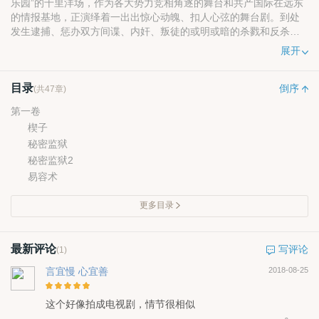
乐园”的十里洋场，作为各大势力竞相角逐的舞台和共产国际在远东
的情报基地，正演绎着一出出惊心动魄、扣人心弦的舞台剧。到处
发生逮捕、惩办双方间谍、内奸、叛徒的或明或暗的杀戮和反杀
戮；许多人一夜之间就消失的无影无踪，更有许多人在这些恐怖的
展开
气氛中过着有血、有泪、有爱、有恨的双重人格的生活。
目录
倒序
(共47章)
第一卷
楔子
秘密监狱
秘密监狱2
易容术
更多目录
最新评论
写评论
(1)
言宜慢 心宜善
2018-08-25
这个好像拍成电视剧，情节很相似